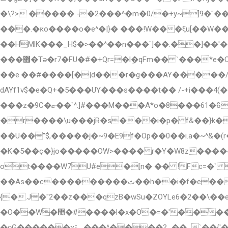
�\?> ����� -�2���^�m�0/�+y~]9�"
���.�ԟo����ο�e^�|}� ���!W���ξu[��W
��HMlK���_H$�>��^��n���`]��.��]��
���܎�Tǝ�r7�FU�#�+Qr=�lܹ�qFm�� `���*e�C:�!�ڗ�/o�T@�R�$�'Ji =�<У5vhI���=��c����Q��q��j:�d�G�
��e.��#����[�|d���r�g���AY�����
dAYf1v$�e�Q+�5���UY���s����t�� /-+i���4(
���z�9C�ޏ��`^.]#���M���A*o�8���61�ϐ� ��n��rf�ID1�c��� ��Ij�;�� ��R�8����n~�Ȁj����F��ڷ����?v����?k
�r����\u���jR�s���i�p� f&��}k�
��U��"$,�����ϳ�~9�E9f�Op��0��i.a�~^&�(r������?��߆���k��欣�
�K�5��ç�}jο�����OW>���� r�Y�W8z����49
ot����W7U#e�[n� �� !Fc=�` �O�ڙ�[�w��q�d����RzA@�O�TU'Ua��*���p�a�� 
��As��c���������ث��h��i�f�e�����;��i�+��U��������,��=sOE�3�(�����h|
{�.J�"2��z���qzB�wSu�ZOYLe6�2��\�
�O��W�޺�#����l�x�O�=�'����`��oo�����G�v�>����h >����0uUDCۀ?��ǿ?���?���������|
�ǫG������χݝ_���^����?_��_`��{'����`;o-���@����\��cc�7`�Ф`� |�pz�{�w}�ϟ�!���|