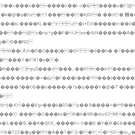
t��<���s��>����z��l. n�&����u�@^
1������ʩ0V� ��U� ׫��x�;�%��AI2�%p�}`��
�kL����KL�� r J�)+ӖôI�����}>��d�
�OH�L ��!��@z�rq
c^g��F�Jwx�4zN����!��A
8g�B��NQ
i!i��LÂ˩H�R�S���]��S �0��h� �7��
� ���:F�87�y��
�N���`]py$���z���_��P��b'����
���?���� ����wR�� �Z|)Կ��
v�����7��O&��s����u�7a�|y���V�@�T"�{�
b�
?���!C-����O���ke� W�6�!8R�dxv|CM�,�
�hߤ-O��B �Y�}K�E&����n�Em0��a�)�n,/