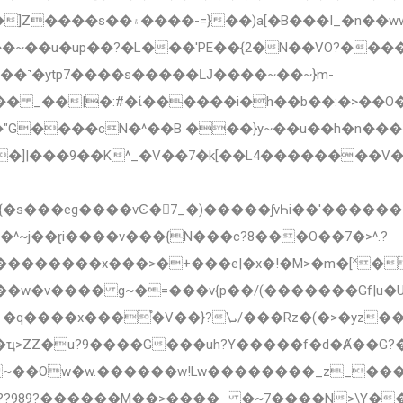
�?��������������k�����~]|}
�~��u�up��?�L���'PE��{2�N��VO?���
� _��|�:#�ί������i�h��b��:�>��O��[
����cN�^��B ���}y~��u��h�n����|8
^~j��ɽi����v���{N���c?8���O��7�>^.?
 ~��Ow�w.������w!Lw��������_z_��
989?������M��>����_ �~7����N>\Y��G