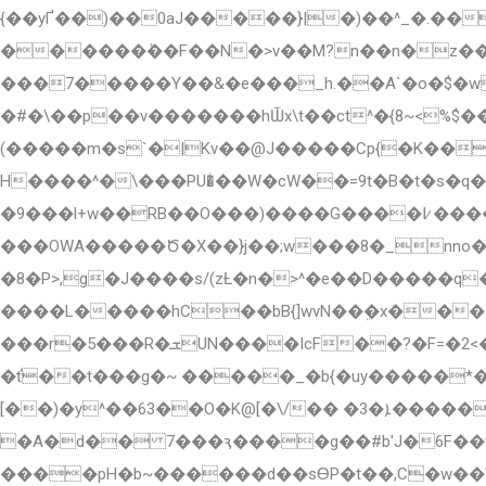
{��yҐ��)��0aJ�����}|�)��^_�.��
������ٝ��F��N�>v��M?n��n�z��{�X&
���7�����Y��&�e���_h.��A`�o�$�wa
�#�\��p��v�������hѾx\t��ct^�{ݕ��$%>~8��?{�m�wo.�����t�7gIl'��N|F��ҩy��0w���>�siw��sz��l�iw�><\
(�����m�s`�|Kv��@J�����Cp{�K��
H����^�\���PU�ͥ��W�cW��=9t�Β�t�s�
�9���l+w��RB��O���)����G����߇�������Ý�݇}�����KS�w�}��4ϖv�Ӹ��}�w;���pk7n %��~��}
���OWA�����Ծ�X��}j��;w���8�_nno�
�8�P>,g�J����s/(zȽ�n�>^�e��D�����q
����L�����hC��bB{]wvN��ܸ�x����
���r�5���R�ܫUN����IcF��?�F=�2<��U#]Wy~����47@�[��յ�B�s�s������ۗ f� _�/�>�/�����+buӇ��K_x})�_{?
�ť��t���g�~ �����_�b{�uy�����*�Fڑ:)�pF�#�&e�-`�v`��&\7��sz8"����!�Zx����޿y����N޼�b�
[��)�y^��63��O�K@[�\/�� �ܐ�3�����R��U81��Y��^ �gEY�k B�.����s9�t���Y�,�}��l�_�` �<�s �?�d���
�A�d�� 7���ԇ����g��#b'J�6F��w
����pH�b~������d��sƟP�t��,C�w��Y%