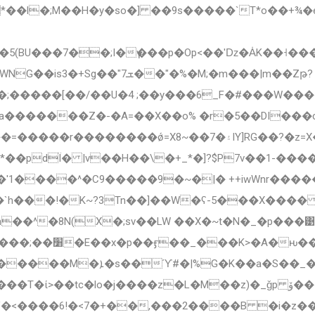
*��l�;M��H�y�so�] ��9s�����`T*o��+
�_��;�����[��/��U�4 ;��y���6_F�#���W
pa�������Z�-�A=��X��o% �r�5��DI���
]RG��?�z=X��:��:�y�ןg���j�� |�6$#���~����
.*��pdÏ� |v��H��\�+_*�]?$P7v��1-���
n��^�8N(X�;sv��LW ��X�~t�N�_�p���
UA�v��\}��5ϕ�
�O;���M�����;��=R-
{�V�<����6!�<7�+��,���2����B �i�z�