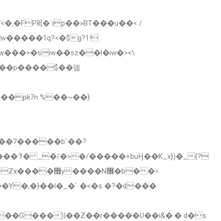
,�FP8[�`ip��»BT���u��< /
w�����1q?<�$g?1!
 ���p����$��뎲
��7�����b`��?
��G���)|��Z��r�����U��i&�:� d�s