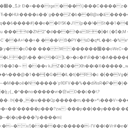
Ђ��HUr����s��`g���Z�b��B@x�ă������
Ảq��6����#)��e� �0!5K�J1 {p��!�St��1�
��+� ���\Ց�PY�sD�q܍L��t-�%e*/!
�o�#\R��٦�A�������p��i��3�?�m,ve�'�/$6�Ӡ�����}
�v kJZ�2�� Xlh��i�X�����_w������ݛ���ݖ�BfO��y�
��ϟ���@�1��[�G��lL�t{�Rl�c �[��V
��\?
����(|?
'�����p���?zw-���p��}��y����:��ߌ���{; �m_߁
�~�|�q����?p����m|