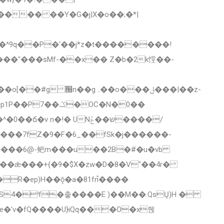
���"���sMf-��x�� Z�b�2k憆��-
�gہ��o���ݪ���|��z-
���7fZ�9�F�6_��fSk�j������-
����6@-鲃m���u��2B�#�u�vb
e�'v�fQ����U}iQq���O�x줹