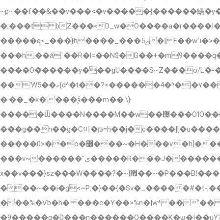
~p~��f��&��v���<�v�����{������鯣�y�]Z����s��۽����-=}��)a[�B���I_�n��ww��
�;���t bZ���<D_w�O����a�r����I�
�����q<_���}h����_���ݼ5�| F��wʾi�>���˺�ytp7����s�����Ǉ����~��~}m-
���h,��ǎ`��R�l=��N$�G��+�m9����q�
����O������y���gU����S~Z���o/L�-�"G
��'Wޅ��5{d^�t��?<������4�ʱ�]�۷���]|���9��K^_�V��7�k[��L4��������V��|Jz��������7�X�?
�:��_�k�'���ѯ���m��.\}
�����Ѿ����N����M��w��힤���OߗO�֧�{�s���eg����vϾ�7_�)�����ʃvҺi��'���������:����_ǉ�<��_J���]8v�O��O
���g��h��g�C이�թ=h��j�c����][�u�����
�����0>��o�߼���~�H���v.�h]����������x���>�+���e|�x�!�M>�m�[˟�禵�����ϯW�O.���i�צ}
���v~������"ى�����R���J��������w�v���� g~�=���v{p��/(�������Gf|u�U��no5�����l���`��a5Z;?4��ᗹ���봽?
x��v���}sz���W����?�~|޿��~�P���Bǃ��� �q����x���֯�V��}?\ܝ/���Rz�(�>�yz���$��|��ɱ��}> ލL5>�O�G��?
���%�Vb�h� ���c�Y��>%n�|w*��'��
�9�����g�D���n������Q����K�ѱ�|��uY??