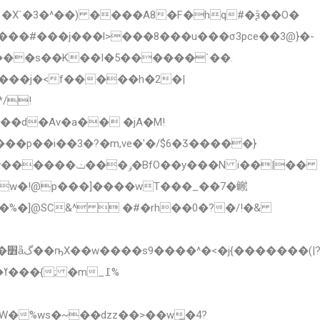
�#���ϳ���l>���8���u���σ3pce��3@}�-
���s��K��I�5������`��.
��N ï��|��
g�w�!@p���]����wT���_��7�鿳
%