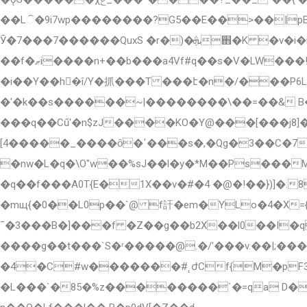
��Lି�9i7wp��������?G5��E��>��|pEg�.�\�>��|�݂����Z܀Y��ׯ[ClԤ�
Ӯ�7���7������QuxS �r�)�ܞ֋�K �v�i�r<�L�T�Q(��t���K��/
��f�ޠi����n+��b���a4Vf#q��s�V�LW���!h)�Ѧ���g�~�L��^���JE��0���gj���:x���^9q��P�'��j*z�t��������!
�i��Y��h�ٌî/Y�抓���T ���է�n�/���P6L
�'�k��s������~|��������\��=��& B
���q��Cű'�n$zJ����KO�Y@���[���j8]��i�t��
[4�����_����ȏ�ߵ���s�,�Qg�3��C�7�uG�� MY���`-f�`.�k�>�Wm�Bg���+�u"��p1P��P7��ݣ�OC�N�0��
�nw�L�q�\O"w��%sJ��l�y�*M��Ps���M����-��ڬU{�Q_l&�Q�<#H���+U1� /ph��^�0��ճ�v 
�q��f���A0T{E�1X��v�#�4 �@�!��})]�:
�mщ{�0��L0p��`@ f訐�em�YLo�4�X
¯�3���B�]���f �Z��g��b2X��l0��I�qu׉=X�"��}�UT�� ,d�J�A��+� ��Sx�_����ǣ���+{�9�$X�zw�D�8�V"
����g��t���`S�ʳ�����@.�/'���v.��|;���o�����؋p�IP�y����E��x�E:�3psK�TO�R�ep)
�4�C#w�������#˛ժCf{M�pF3�ߛ �e0�c�W{�Cč� Z6 I�qӗ��T��H"<7�)!��}�jS4�ˡf�츻����Е )��M��.QsŲ
�L���`�85�%z��������`�=qa D�H�