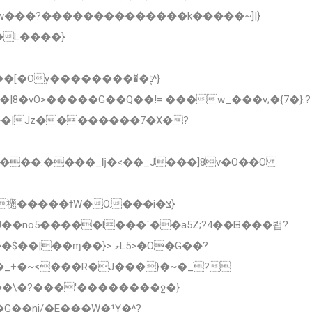
�L����}
�Oy���������̆�ݙ^}
�vO>�����G��Q��!= ���w_���v;�{7�}:?
��\�?���'��������ջ�}
��ni/�E���W�¹Ү�^?