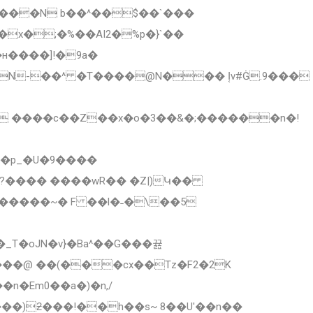
���N b��^��$��`���
н����]!�9а�
�N-��^ �T����@N��� I͔v#Ġ.9���
� ����c��Z��x�o�3��&�;����
��n�!
�p_�U�9����
������~� F ��l�˗�\��5
���@ ��(���cx��Tz�F2�2K