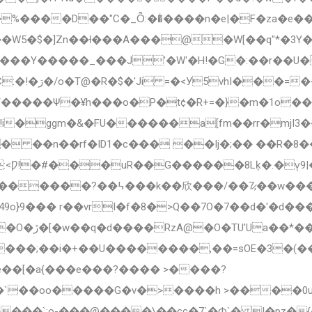
��%����D��"C�_Ȭ:��ͥ����n�e|�F�za�
���W5�$�]Zn��ƚ���A���@�W[��q"*�3
'����Y�����_���J'�Wʹ�H!�G�:��r��
/�����Ѱ�¥h���o�P�t¢�R+=�}�m�1o
�!i�ggm�&�FU������a[fm��rr�mjI3�
:<Ƿ!�#���uR��G������8Lķ�.�v͕9|
��/��7̷,��w���H��9�\-
o}9��� r��vrI�f�8�>Q��7O�7��d�'�d���
5q!@�\a ��
�e��[�a{���e���?���� >����?