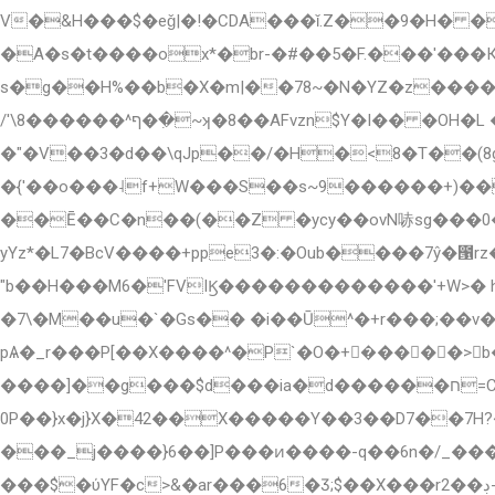
V�&H���$�eǧ|�!�CDA���ǐ.Z��9�H� �
�A�s�t����ox*�br-�#��5�F.���'���К�k�@�q�fu�
s�g��H%��b�X�m|��78~�N�YZ�z������i
/'\8������^ף��ִ~ʞ�8��AFvzn$Y�I�� 
�"�V��3�d��\qJp��/�H�<8�T��(
�{'��o���˨f+W���S��s~9������+)��
��Ē��C�n��(��Z �ycy��ovN哧sg���0
yYz*�L7�BcV����+ppe3�:�Oub�
���7ŷ�౑rz
"b��H���M6�'FVIϏ�������������'+W>� h���'����/�+�ܞ�F���t���?���|��
�7\�M��u�`�Gs�� �i��Ū^�+r���;��
pѦ�_r���P[��X����^�P`�O�+�ّ����>
����]��g���$d���ia�d������ח=Cbj�:K���ƀ'gv���k�D3� p��.8����+�9���_T�oJN�v}�Ba^��G���뀶
0P��}x�j}X�42��X�����Y��3��D7��7H
���_j����}6��]P���ͷ����-q��6n�/_����3,���$L��A�d(hX_���
���$�ύYF�c>&�ar���6�Ӡ;$��X���rڊ��2-k�T2Z��g�ܴ�F�A��T�|/�� �G�i|vڹ���)ƻ���!��h��s~ 8��U'��n��