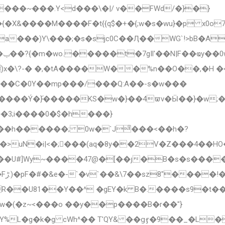
���~���.Y<d���\�|/ v��FWd/�}�}
����M����F�t{{q$�+�{;w�s�wu}�p x0o7<�
���)Y\���;�s�sjc0C��Ӆ��WG`!>bB�A
)x�\?-� �,�tA����W��%n��O��,�H
q���C�0Y��mp���/���Q:A��-s�w���
�3;i����0�$�h���}
��h������; 0w�`Jͦ���<��h�?
>uN�i|<�;���(aq�8y��2V�Z���4��HO
�=
�(�z~<���o ��y��p����B�r��"}
L�g�k�g cWh^�� T'QY& ��ցӻ�9��_�L�