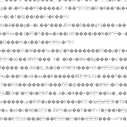
lU'�8��^�j����� ��Y�G�j|X�o��;�*|
k�ro�� ]��T��w�ǒ��LUC����|��N�}f"�~
�Ǘ����s��?��!+�^?
�W���^w.��q"�9���������y�Y͓���o[��#g ՘n�
n�!� UNש��ݞ����/
8u�r���oՋ�as��K�����AElLCs� ���?�(�
={7��5��|�������Ѓ�@����"�Ѥ9i��
��4r�
H��ǭ�a�81fn֩����
)H �
�lz}'i��j�[��l\��8�nO���~>i1'X�