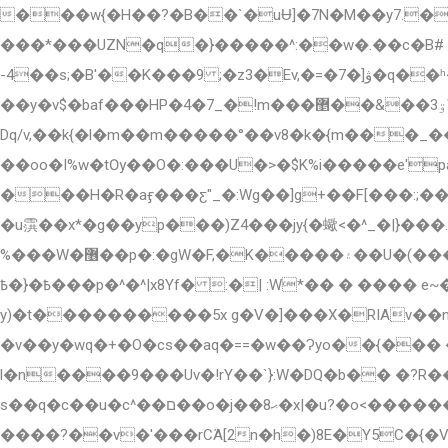
���w{�H��?�B��`�uɄ]�7N�M��y7.�
���*���UZN�q�}�����^:��w�.��c�B#
-4��s;�B'��K���9 ;�z3�Ev,�=�7�]ۋ�q��ʰ�5(BU���7��;I�ү���p�Op<��'ǲ�ȦK��˧������Ƭ�>��W�p�='�|
��y�v$�baf���HP�4�7_�!m���ۊ3��&��޵WNG��is3�+Sg��"7ܫ��"�%�M;�m���|m��Zթ?
Dq/v,��k{�l�m��m�����°��v8�k�{m��
��oo�I%w�tѸ��O�:���U�>�$K%i�����e'
���H�R�aӻ���ƹ"_�:Wg��]g+��F[���:;���=�����r��������ǿ=X8~��7�۽IY
�u霟��x*�g��yp���)Z4���jy{�蠍<�^_�|}���
%���W�޶��p�:�gW�F,�K�����۽��U�(���'1����^�C9�����9�~�|� ++iwWnr������Ņyz����Q�4�{>�T��F��W�!<�礃�~߿
߿�}�߿���p�^�^|x8Yf� :�| :W*�� � ���� e~�`h���!�K~?3Tn��]��W�ʕ-5���X���� ���u������$wG��އ��0[���>G
y)�t����������5x g�V�]���X�RIAv��
�v��y�wq�+�O�cs��aq�==�w��Ɂyo��{��� ���;��׸�E��x�p��ӻ��_���K>�A�ԋ����������Z
l�n����9���Uv�!rY��`}:W�DQ�b�� �?R������M�ܐ�s��ϓ#�|%G�K��a�S� �_����&`
s��q�c��u�c^��ם��o�j��ޙ8�x|�u?�o<��������T�ί>��tc�lo�j����z�L�M��z)�_ǧp ۆ���� ���S�P ��e�J�b7m�dwP���@W�
����?��v�'���rCΆ[2n�h�)8E�Y5C�