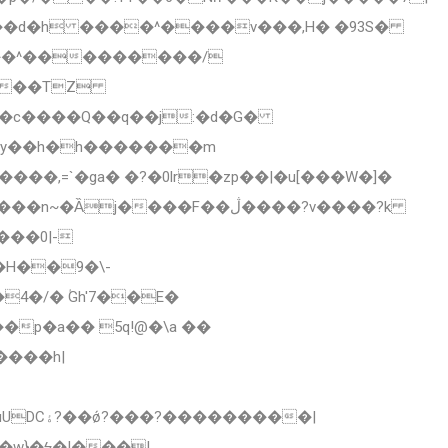
e���d�h ����^����v���,H� �93S�
Y��^���������/
U���TZ
��y��h�h�������m
����,=`�ga� �?�0lr�zp��|�u[���W�]�
���0|-
4�/� ؙGh'7��E�