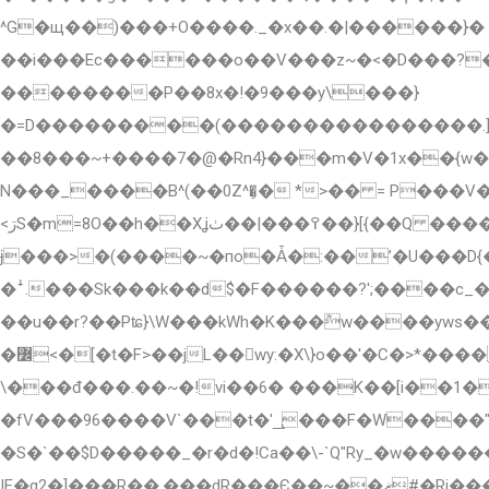
^G�щ��)���+O����._�x��.�|������}� ����c��i:�[I��
��i���Ec������o��V���z~�<�D���?��
��������P��8x�!�9���y\���}
�=D���������(����������������.]��
��8���~+����7�@�Rn4}���m�V�1x��{w����{����Z6$��
N���_����B^(��0Z^�̧� *>�� = P���V����a��ۿ�w�������Î������#�>Xvn�c���>>|�~���
<ڗS�m=8O��h��Xʝ߉���|��ٺ��}[{��Q �����_}������q^ ^?
ɉ���>�(����~�пo�Ǡ�:��ʼ�U���D{����
�ꜜ.���Sk���k��d$�F������?';����c_��9� _ח��a���~�Y�'�J�3��Ӄ���5�]�2�������tt��ǣp�]t�����
��u��r?��Pʨ}\W���kWh�K���݉w����yw
�߼<�[�t�F>��jL��wy:�X\}o��'�C�>*�����Wx ����ܖ?������������׭�ǻ����Ӈ��w����|��ڟo�|ad �ND
\���đ���.��~�!vi��6� ���K��[i��1�2
�fV���96����V`���t�'_̢���F�W����"㦩
�S�`��$D����
�_�r�d�!Ca��\-`Q"Ry_�w�����
IE�g2�]��