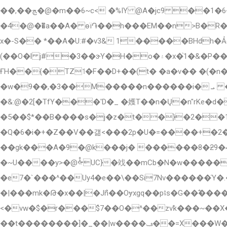
��,��ﭳ�@�m��6~c< �%IY @A�jc9 ��1�6�׈�_$Jr Ɖ�<���rge���\)���C����z� �X`�3�^��) ����A8�F�hq#�ѯ��O�
�4�@��ͫa��A� ѳï֏��h���EM��n>B�R�
x�-S�� *��A�U:#�v3& 1�����BHdh�
(��O�l j#�3��ɝY�H�o�۽�x�֙1�&�P��u ���!d�Zh2"�d���!�aS�]�t (�$�,M ���j�<f�����h�2�|
ҒH��{�TZ˦�F��D+��(t� �a�v�� �(�n�C`��A+!
�w�9��,�3��M�����n������i� ܝ �:y��cӦ�� ���W������׷��oWeC=���d�Av�a�� �jA�M!
�&:@�2[�TfY���'D�_ �嬳T��n�Ų�n"rKe�d��L�@\�� �H,|�G]L�>
�5��$*��B����s�j�z�t��}�2��19��3�~  ��
�Q�6�i�+�Z��V��걞<���2p�U�=����+�2
��gk���A�9�@k���j� ������8�ƻ9�ޝ�M��oĕ�N�����˺p9DFV��%��dЍisR�P��)��%�]@SC&^  �#�rh��0�?�/!�&
�~U����y>�@ᢤUC}�䇅��mCbܸ�N�w������}jٷ{_�^��no�����vr�窃wO��׆
�e7�`���^��Uy4�e��\��Si7Nv������Ύ�.��۽Ϸ{��_�w���Qp�����m;���>^\���V=���׻ǟگ��ҧX��w����s9����^�<�j{���
�|���mk�Թ�x��|�J߯n��Oɏxgq��p⨾s�G��߱�����=��
<�vw�$�r���$7��O�^��zvҟ���~��X
��t��������]�_��|w����ݠ��=X���W�:�~�v/[�����z�����-I'V��ӏ�Vr#�e�W�%ws�~��dzz��>��w̫�4?