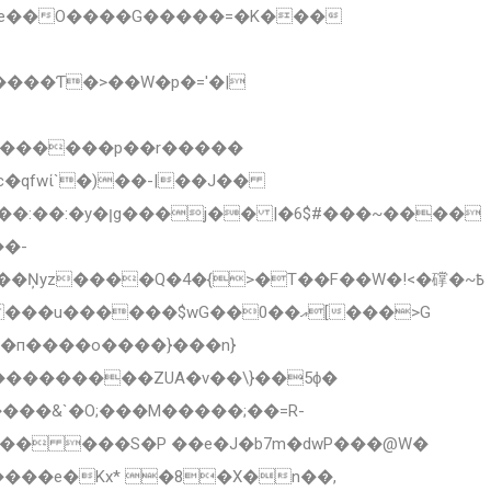
¾�e��O����G�����=�K���
���������p��r�����
c�qfwί`�)��-|��J��
��-
͹�п����o����}���n}
����e�Kx* �8�X�n��,