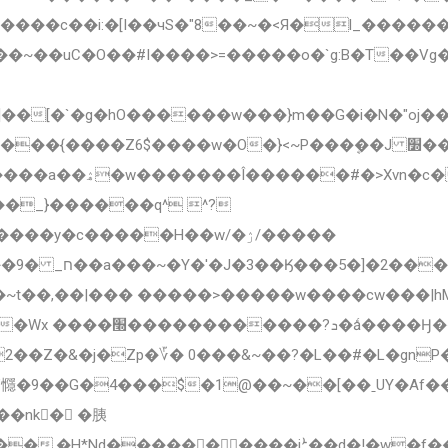
чS�"8��~�<Я�l_������w���֐nt���{�׻�w˱�?.�˥�����
~��uC�O��#I����>=�����o�`g:B�T��Vg�
[�`�g�hO������w���}m��G�i�N�"oj�
��w�O�}<~P���ܷ��J ׽���ο~�����]�����Z���ݸ�׬��?
����t}�V9��I�]
y�c�����H��w/�ۯ/�����
��뼳�Z7�-���ۧK-
s��~t��,��|��� �����>�����w����cw���|h
��Z�&�j�Zp�؆� 0���&~��?�L��#�L�gnP��I
�9��G�4���$�1@��~��[��ˍUY�Af���
��nk򾶋� �胰
�R��,���dR���Є��~��ޜ#�Rj����,�H*Nd����������iܑ��d�!�w�